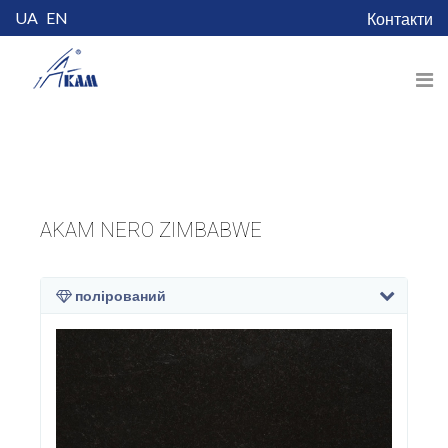
UA
EN
Контакти
AKAM NERO ZIMBABWE
полірований