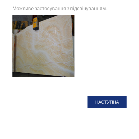
Можливе застосування
з
підсвічуванням
.
НАСТУПНА