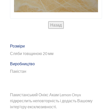
Розміри
Сляби товщиною 20 мм
Виробництво
Пакістан
Пакистанський
Онікс
Акам
Lemon Onyx
підкреслить
неповторність
і
додасть
Вашому
інтер'єру
ексклюзивності
.