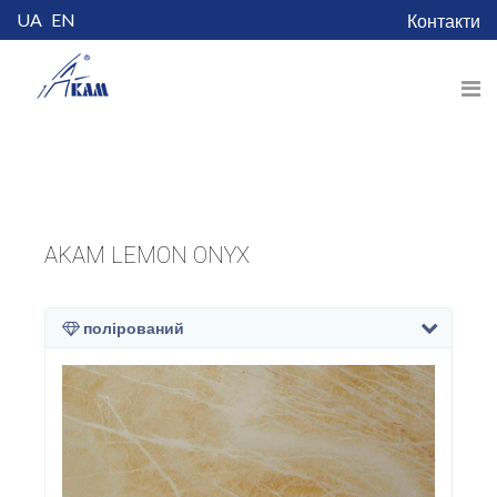
UA
EN
Контакти
AKAM LEMON ONYX
полірований